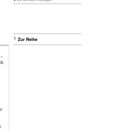
Zur Reihe
1–
ik
e
So
e