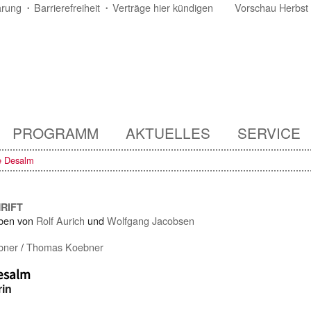
ärung
Barrierefreiheit
Verträge hier kündigen
Vorschau Herbst
PROGRAMM
AKTUELLES
SERVICE
te Desalm
HRIFT
ben von
Rolf Aurich
und
Wolfgang Jacobsen
bner
/
Thomas Koebner
Desalm
rin