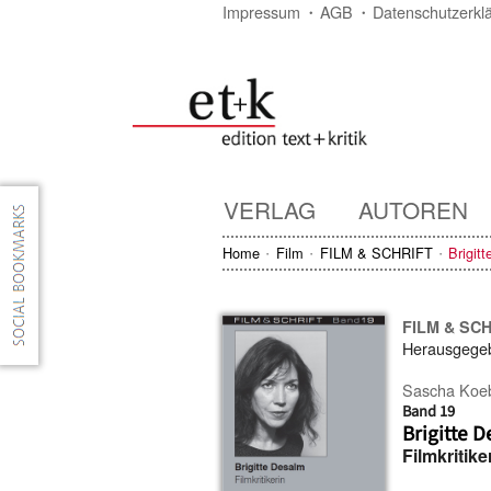
Impressum
AGB
Datenschutzerkl
VERLAG
AUTOREN
Home
Film
FILM & SCHRIFT
Brigit
FILM & SC
Herausgege
Sascha Koe
Band 19
Brigitte 
Filmkritike