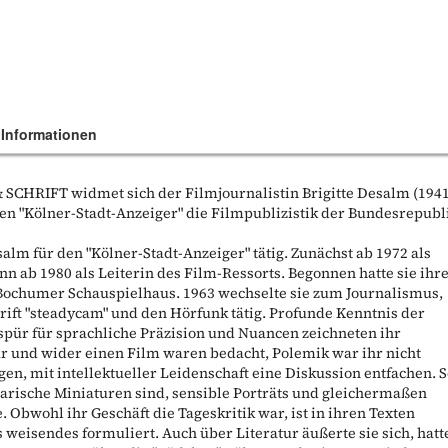
 Informationen
 SCHRIFT widmet sich der Filmjournalistin Brigitte Desalm (194
 den "Kölner-Stadt-Anzeiger" die Filmpublizistik der Bundesrepubl
salm für den "Kölner-Stadt-Anzeiger" tätig. Zunächst ab 1972 als
n ab 1980 als Leiterin des Film-Ressorts. Begonnen hatte sie ihr
Bochumer Schauspielhaus. 1963 wechselte sie zum Journalismus,
hrift "steadycam" und den Hörfunk tätig. Profunde Kenntnis der
spür für sprachliche Präzision und Nuancen zeichneten ihr
r und wider einen Film waren bedacht, Polemik war ihr nicht
egen, mit intellektueller Leidenschaft eine Diskussion entfachen. 
rarische Miniaturen sind, sensible Porträts und gleichermaßen
Obwohl ihr Geschäft die Tageskritik war, ist in ihren Texten
weisendes formuliert. Auch über Literatur äußerte sie sich, hatt