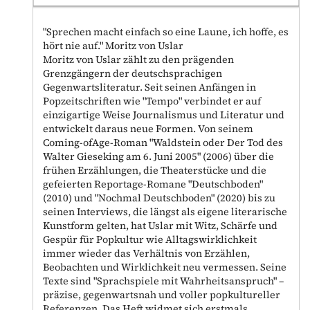
"Sprechen macht einfach so eine Laune, ich hoffe, es
hört nie auf." Moritz von Uslar
Moritz von Uslar zählt zu den prägenden
Grenzgängern der deutschsprachigen
Gegenwartsliteratur. Seit seinen Anfängen in
Popzeitschriften wie "Tempo" verbindet er auf
einzigartige Weise Journalismus und Literatur und
entwickelt daraus neue Formen. Von seinem
Coming-ofAge-Roman "Waldstein oder Der Tod des
Walter Gieseking am 6. Juni 2005" (2006) über die
frühen Erzählungen, die Theaterstücke und die
gefeierten Reportage-Romane "Deutschboden"
(2010) und "Nochmal Deutschboden" (2020) bis zu
seinen Interviews, die längst als eigene literarische
Kunstform gelten, hat Uslar mit Witz, Schärfe und
Gespür für Popkultur wie Alltagswirklichkeit
immer wieder das Verhältnis von Erzählen,
Beobachten und Wirklichkeit neu vermessen. Seine
Texte sind "Sprachspiele mit Wahrheitsanspruch" –
präzise, gegenwartsnah und voller popkultureller
Referenzen. Das Heft widmet sich erstmals