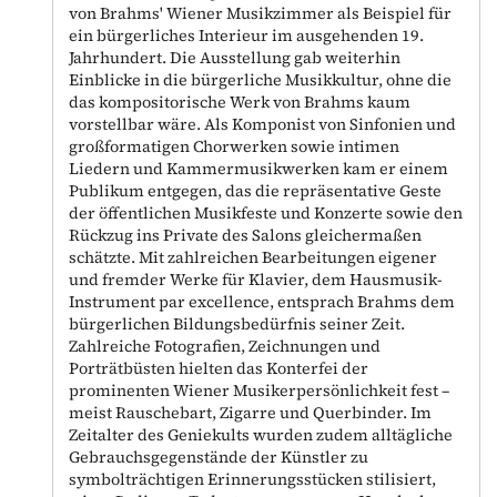
von Brahms' Wiener Musikzimmer als Beispiel für
ein bürgerliches Interieur im ausgehenden 19.
Jahrhundert. Die Ausstellung gab weiterhin
Einblicke in die bürgerliche Musikkultur, ohne die
das kompositorische Werk von Brahms kaum
vorstellbar wäre. Als Komponist von Sinfonien und
großformatigen Chorwerken sowie intimen
Liedern und Kammermusikwerken kam er einem
Publikum entgegen, das die repräsentative Geste
der öffentlichen Musikfeste und Konzerte sowie den
Rückzug ins Private des Salons gleichermaßen
schätzte. Mit zahlreichen Bearbeitungen eigener
und fremder Werke für Klavier, dem Hausmusik-
Instrument par excellence, entsprach Brahms dem
bürgerlichen Bildungsbedürfnis seiner Zeit.
Zahlreiche Fotografien, Zeichnungen und
Porträtbüsten hielten das Konterfei der
prominenten Wiener Musikerpersönlichkeit fest –
meist Rauschebart, Zigarre und Querbinder. Im
Zeitalter des Geniekults wurden zudem alltägliche
Gebrauchsgegenstände der Künstler zu
symbolträchtigen Erinnerungsstücken stilisiert,