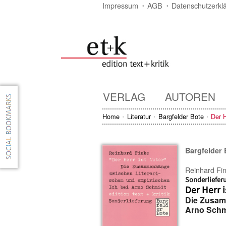
Impressum
AGB
Datenschutzerkl
VERLAG
AUTOREN
Home
Literatur
Bargfelder Bote
Der H
Bargfelder 
Reinhard Fi
Sonderliefer
Der Herr i
Die Zusam
Arno Schm