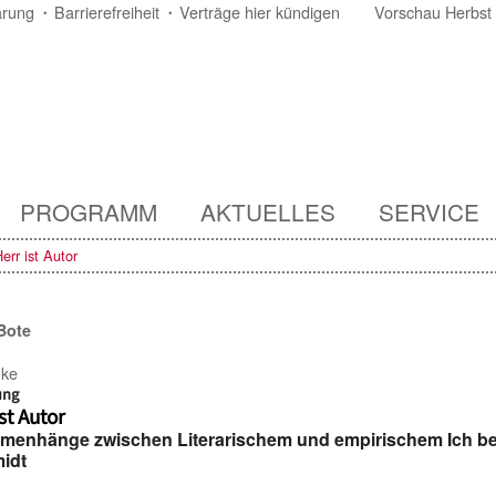
ärung
Barrierefreiheit
Verträge hier kündigen
Vorschau Herbst
PROGRAMM
AKTUELLES
SERVICE
err ist Autor
Bote
nke
ung
st Autor
menhänge zwischen Literarischem und empirischem Ich be
idt