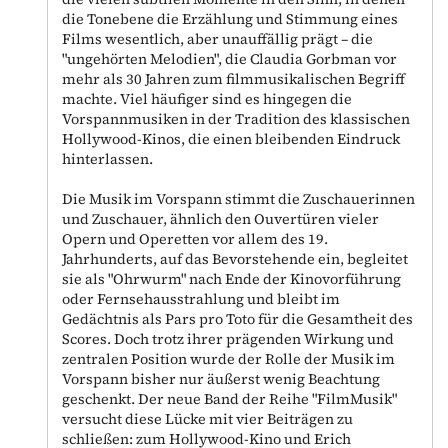
die Tonebene die Erzählung und Stimmung eines
Films wesentlich, aber unauffällig prägt – die
"ungehörten Melodien", die Claudia Gorbman vor
mehr als 30 Jahren zum filmmusikalischen Begriff
machte. Viel häufiger sind es hingegen die
Vorspannmusiken in der Tradition des klassischen
Hollywood-Kinos, die einen bleibenden Eindruck
hinterlassen.
Die Musik im Vorspann stimmt die Zuschauerinnen
und Zuschauer, ähnlich den Ouvertüren vieler
Opern und Operetten vor allem des 19.
Jahrhunderts, auf das Bevorstehende ein, begleitet
sie als "Ohrwurm" nach Ende der Kinovorführung
oder Fernsehausstrahlung und bleibt im
Gedächtnis als Pars pro Toto für die Gesamtheit des
Scores. Doch trotz ihrer prägenden Wirkung und
zentralen Position wurde der Rolle der Musik im
Vorspann bisher nur äußerst wenig Beachtung
geschenkt. Der neue Band der Reihe "FilmMusik"
versucht diese Lücke mit vier Beiträgen zu
schließen: zum Hollywood-Kino und Erich