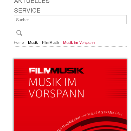
AKTUELLES
SERVICE
Home
Musik
FilmMusik
Musik im Vorspann