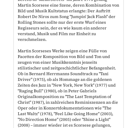
Martin Scorsese eine Szene, deren Kombination von
Bild und Musik Kultstatus erlangte: Der Auftritt
Robert De Niros zum Song "Jumpin' Jack Flash" der
Rolling Stones sollte nur der erste Wurf eines
Regisseurs sein, der es wie kaum ein anderer
verstand, Musik und Film zur Einheit zu
verschmelzen.
Martin Scorseses Werke zeigen eine Fülle von
Facetten der Komposition von Bild und Ton und
zeugen von einer Musikkenntnis jenseits
stilistischer und zeitgeschichtlicher Befangenheit.
Ob in Bernard Herrmanns Soundtrack zu "Taxi
Driver" (1975), ob als Hommage an die goldenen
Zeiten des Jazz in "New York, New York" (1977) und
"Raging Bull" (1980), ob in Peter Gabriels
Originalkomposition zu "The Last Temptation of
Christ" (1987), in zahlreichen Reminiszenzen an die
Oper oder in Konzertdokumentationen wie "The
Last Waltz" (1978), "Feel Like Going Home" (2003),
"No Direction Home" (2005) oder "Shine a Light"
(2008) – immer wieder ist es Scorsese gelungen,