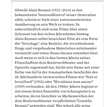
Obwohl Alain Resnais (1922–2014) zu den
bekanntesten "Autorenfilmern" seiner Generation
zählt, scheint er doch einer autorenzentrierten
Annäherung an sein Werk zu trotzen. So
unterschiedlich sind seine Filme über einen
Zeitraum von fast sieben Jahrzehnten hinweg.
Alain Resnais selbst bezeichnet Film als eine Form
der "bricolage", eine Bastelei, die verschiedenste
Dinge und vorgefundene Materialien miteinander
vermischt und etwas Neues daraus entstehen lässt.
Auch wenn er sich in den letzten Jahren seines
Filmschaffens dem Boulevardtheater und der
Operette zugewandt hat, bleibt sein Name mit einer
Reihe von tief in der traumatischen Geschichte des
20. Jahrhunderts verwurzelten Filmen wie "Nuit et
brouillard" (1955) oder "Hiroshima mon amour"
(1959) verbunden. Ab den 1980er Jahren beginnt er
mit einem festen Ensemble von Schauspielern zu
arbeiten, deren Gesichter zu Markenzeichen der
dem Boulevardtheater verpflichteten "Comédie
Resnais" geworden sind. Was jedoch alle seine