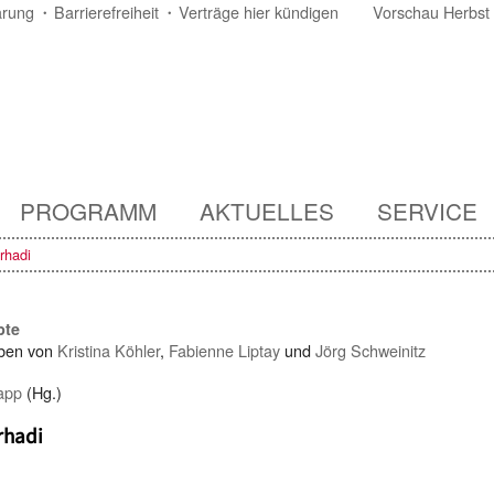
ärung
Barrierefreiheit
Verträge hier kündigen
Vorschau Herbst
PROGRAMM
AKTUELLES
SERVICE
rhadi
pte
ben von
Kristina Köhler
,
Fabienne Liptay
und
Jörg Schweinitz
app
(Hg.)
rhadi