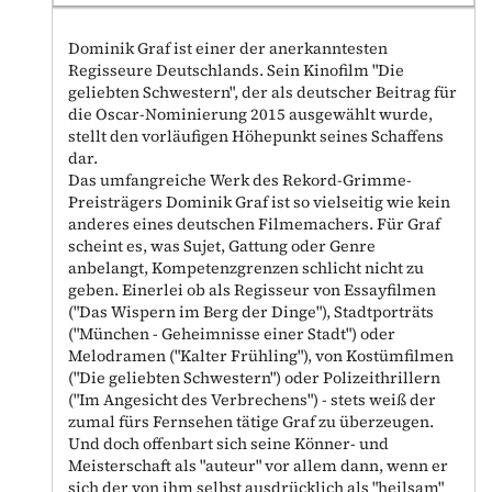
Dominik Graf ist einer der anerkanntesten
Regisseure Deutschlands. Sein Kinofilm "Die
geliebten Schwestern", der als deutscher Beitrag für
die Oscar-Nominierung 2015 ausgewählt wurde,
stellt den vorläufigen Höhepunkt seines Schaffens
dar.
Das umfangreiche Werk des Rekord-Grimme-
Preisträgers Dominik Graf ist so vielseitig wie kein
anderes eines deutschen Filmemachers. Für Graf
scheint es, was Sujet, Gattung oder Genre
anbelangt, Kompetenzgrenzen schlicht nicht zu
geben. Einerlei ob als Regisseur von Essayfilmen
("Das Wispern im Berg der Dinge"), Stadtporträts
("München - Geheimnisse einer Stadt") oder
Melodramen ("Kalter Frühling"), von Kostümfilmen
("Die geliebten Schwestern") oder Polizeithrillern
("Im Angesicht des Verbrechens") - stets weiß der
zumal fürs Fernsehen tätige Graf zu überzeugen.
Und doch offenbart sich seine Könner- und
Meisterschaft als "auteur" vor allem dann, wenn er
sich der von ihm selbst ausdrücklich als "heilsam"