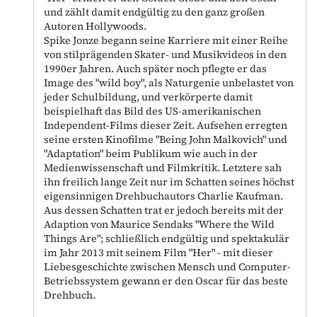
und zählt damit endgültig zu den ganz großen
Autoren Hollywoods.
Spike Jonze begann seine Karriere mit einer Reihe
von stilprägenden Skater- und Musikvideos in den
1990er Jahren. Auch später noch pflegte er das
Image des "wild boy", als Naturgenie unbelastet von
jeder Schulbildung, und verkörperte damit
beispielhaft das Bild des US-amerikanischen
Independent-Films dieser Zeit. Aufsehen erregten
seine ersten Kinofilme "Being John Malkovich" und
"Adaptation" beim Publikum wie auch in der
Medienwissenschaft und Filmkritik. Letztere sah
ihn freilich lange Zeit nur im Schatten seines höchst
eigensinnigen Drehbuchautors Charlie Kaufman.
Aus dessen Schatten trat er jedoch bereits mit der
Adaption von Maurice Sendaks "Where the Wild
Things Are"; schließlich endgültig und spektakulär
im Jahr 2013 mit seinem Film "Her" - mit dieser
Liebesgeschichte zwischen Mensch und Computer-
Betriebssystem gewann er den Oscar für das beste
Drehbuch.