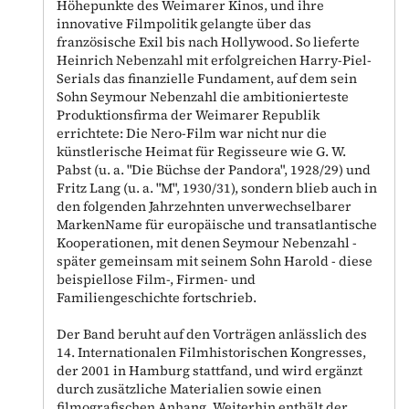
Höhepunkte des Weimarer Kinos, und ihre
innovative Filmpolitik gelangte über das
französische Exil bis nach Hollywood. So lieferte
Heinrich Nebenzahl mit erfolgreichen Harry-Piel-
Serials das finanzielle Fundament, auf dem sein
Sohn Seymour Nebenzahl die ambitionierteste
Produktionsfirma der Weimarer Republik
errichtete: Die Nero-Film war nicht nur die
künstlerische Heimat für Regisseure wie G. W.
Pabst (u. a. "Die Büchse der Pandora", 1928/29) und
Fritz Lang (u. a. "M", 1930/31), sondern blieb auch in
den folgenden Jahrzehnten unverwechselbarer
MarkenName für europäische und transatlantische
Kooperationen, mit denen Seymour Nebenzahl -
später gemeinsam mit seinem Sohn Harold - diese
beispiellose Film-, Firmen- und
Familiengeschichte fortschrieb.
Der Band beruht auf den Vorträgen anlässlich des
14. Internationalen Filmhistorischen Kongresses,
der 2001 in Hamburg stattfand, und wird ergänzt
durch zusätzliche Materialien sowie einen
filmografischen Anhang. Weiterhin enthält der