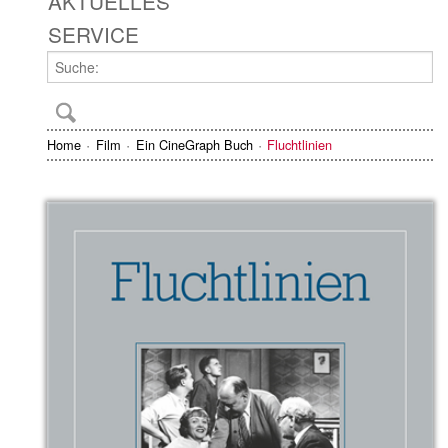
AKTUELLES
SERVICE
Home
Film
Ein CineGraph Buch
Fluchtlinien