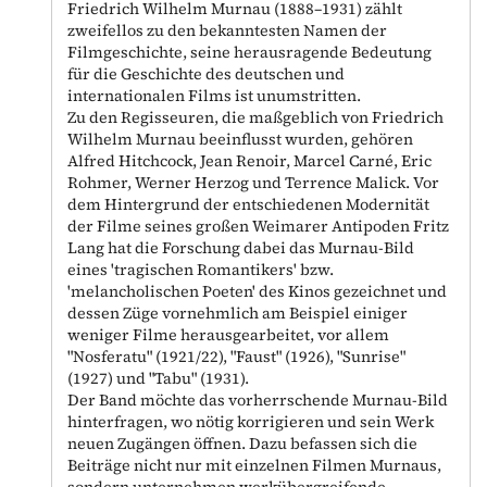
Friedrich Wilhelm Murnau (1888–1931) zählt
zweifellos zu den bekanntesten Namen der
Filmgeschichte, seine herausragende Bedeutung
für die Geschichte des deutschen und
internationalen Films ist unumstritten.
Zu den Regisseuren, die maßgeblich von Friedrich
Wilhelm Murnau beeinflusst wurden, gehören
Alfred Hitchcock, Jean Renoir, Marcel Carné, Eric
Rohmer, Werner Herzog und Terrence Malick. Vor
dem Hintergrund der entschiedenen Modernität
der Filme seines großen Weimarer Antipoden Fritz
Lang hat die Forschung dabei das Murnau-Bild
eines 'tragischen Romantikers' bzw.
'melancholischen Poeten' des Kinos gezeichnet und
dessen Züge vornehmlich am Beispiel einiger
weniger Filme herausgearbeitet, vor allem
"Nosferatu" (1921/22), "Faust" (1926), "Sunrise"
(1927) und "Tabu" (1931).
Der Band möchte das vorherrschende Murnau-Bild
hinterfragen, wo nötig korrigieren und sein Werk
neuen Zugängen öffnen. Dazu befassen sich die
Beiträge nicht nur mit einzelnen Filmen Murnaus,