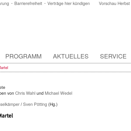
ärung
Barrierefreiheit
Verträge hier kündigen
Vorschau Herbst
PROGRAMM
AKTUELLES
SERVICE
artel
pte
ben von
Chris Wahl
und
Michael Wedel
selkämper
/
Sven Pötting
(Hg.)
Martel