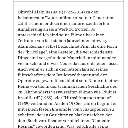
Obwohl Alain Resnais (1922–2014) zu den
bekanntesten "Autorenfilmern" seiner Generation
zählt, scheint er doch einer autorenzentrierten
Annäherung an sein Werk zu trotzen. So
unterschiedlich sind seine Filme über einen
Zeitraum von fast sieben Jahrzehnten hinweg.
Alain Resnais selbst bezeichnet Film als eine Form
der "bricolage", eine Bastelei, die verschiedenste
Dinge und vorgefundene Materialien miteinander
vermischt und etwas Neues daraus entstehen lässt.
Auch wenn er sich in den letzten Jahren seines
Filmschaffens dem Boulevardtheater und der
Operette zugewandt hat, bleibt sein Name mit einer
Reihe von tief in der traumatischen Geschichte des
20. Jahrhunderts verwurzelten Filmen wie "Nuit et
brouillard" (1955) oder "Hiroshima mon amour"
(1959) verbunden. Ab den 1980er Jahren beginnt er
mit einem festen Ensemble von Schauspielern zu
arbeiten, deren Gesichter zu Markenzeichen der
dem Boulevardtheater verpflichteten "Comédie
Resnais" geworden sind. Was jedoch alle seine