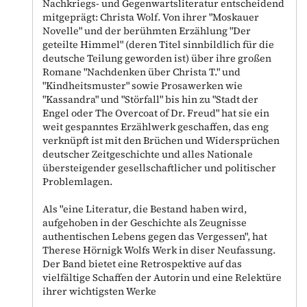
Nachkriegs- und Gegenwartsliteratur entscheidend
mitgeprägt: Christa Wolf. Von ihrer "Moskauer
Novelle" und der berühmten Erzählung "Der
geteilte Himmel" (deren Titel sinnbildlich für die
deutsche Teilung geworden ist) über ihre großen
Romane "Nachdenken über Christa T." und
"Kindheitsmuster" sowie Prosawerken wie
"Kassandra" und "Störfall" bis hin zu "Stadt der
Engel oder The Overcoat of Dr. Freud" hat sie ein
weit gespanntes Erzählwerk geschaffen, das eng
verknüpft ist mit den Brüchen und Widersprüchen
deutscher Zeitgeschichte und alles Nationale
übersteigender gesellschaftlicher und politischer
Problemlagen.
Als "eine Literatur, die Bestand haben wird,
aufgehoben in der Geschichte als Zeugnisse
authentischen Lebens gegen das Vergessen", hat
Therese Hörnigk Wolfs Werk in diser Neufassung.
Der Band bietet eine Retrospektive auf das
vielfältige Schaffen der Autorin und eine Relektüre
ihrer wichtigsten Werke