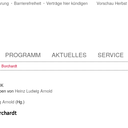
ärung
Barrierefreiheit
Verträge hier kündigen
Vorschau Herbst
PROGRAMM
AKTUELLES
SERVICE
f Borchardt
IK
ben von
Heinz Ludwig Arnold
g Arnold
(Hg.)
rchardt