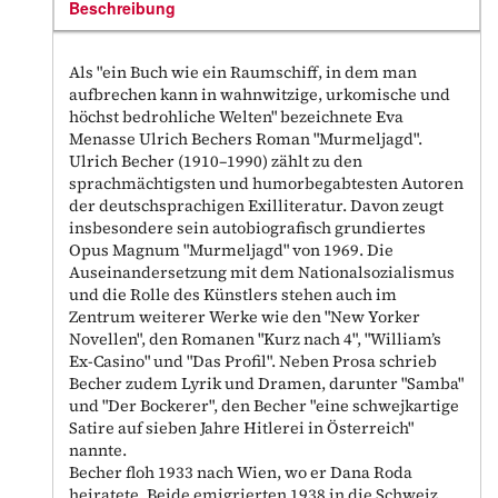
Beschreibung
Als "ein Buch wie ein Raumschiff, in dem man
aufbrechen kann in wahnwitzige, urkomische und
höchst bedrohliche Welten" bezeichnete Eva
Menasse Ulrich Bechers Roman "Murmeljagd".
Ulrich Becher (1910–1990) zählt zu den
sprachmächtigsten und humorbegabtesten Autoren
der deutschsprachigen Exilliteratur. Davon zeugt
insbesondere sein autobiografisch grundiertes
Opus Magnum "Murmeljagd" von 1969. Die
Auseinandersetzung mit dem Nationalsozialismus
und die Rolle des Künstlers stehen auch im
Zentrum weiterer Werke wie den "New Yorker
Novellen", den Romanen "Kurz nach 4", "William’s
Ex-Casino" und "Das Profil". Neben Prosa schrieb
Becher zudem Lyrik und Dramen, darunter "Samba"
und "Der Bockerer", den Becher "eine schwejkartige
Satire auf sieben Jahre Hitlerei in Österreich"
nannte.
Becher floh 1933 nach Wien, wo er Dana Roda
heiratete. Beide emigrierten 1938 in die Schweiz.