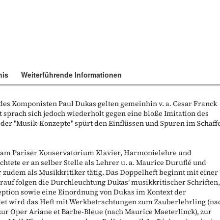
nis
Weiterführende Informationen
des Komponisten Paul Dukas gelten gemeinhin v. a. Cesar Franck
 sprach sich jedoch wiederholt gegen eine bloße Imitation des
 der "Musik-Konzepte" spürt den Einflüssen und Spuren im Schaff
e am Pariser Konservatorium Klavier, Harmonielehre und
htete er an selber Stelle als Lehrer u. a. Maurice Duruflé und
r zudem als Musikkritiker tätig. Das Doppelheft beginnt mit einer
rauf folgen die Durchleuchtung Dukas’ musikkritischer Schriften
ption sowie eine Einordnung von Dukas im Kontext der
det wird das Heft mit Werkbetrachtungen zum Zauberlehrling (na
zur Oper Ariane et Barbe-Bleue (nach Maurice Maeterlinck), zur