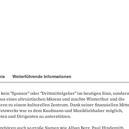
nis
Weiterführende Informationen
kein "Sponsor" oder "Drittmittelgeber" im heutigen Sinn, sonder
pus eines altruistischen Mäzens und machte Winterthur und die
hren zu einem kulturellen Zentrum. Dank seiner finanziellen Mitt
n Netzwerks war es dem Kaufmann und Musikliebhaber möglich,
ten und Dirigenten zu unterstützen.
 gehören auch so große Namen wie Alban Berg, Paul Hindemith,