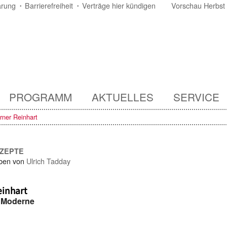
ärung
Barrierefreiheit
Verträge hier kündigen
Vorschau Herbst
PROGRAMM
AKTUELLES
SERVICE
ner Reinhart
NZEPTE
ben von
Ulrich Tadday
inhart
 Moderne