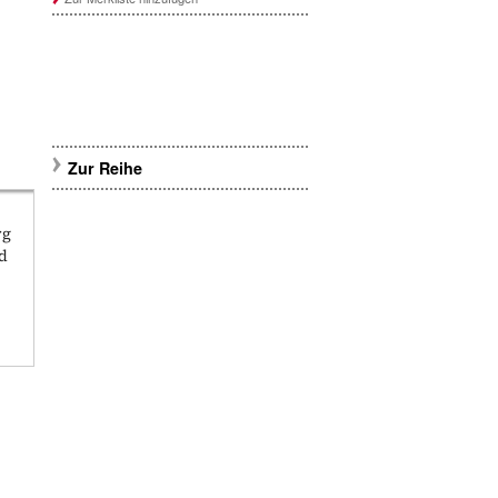
Zur Reihe
rg
nd