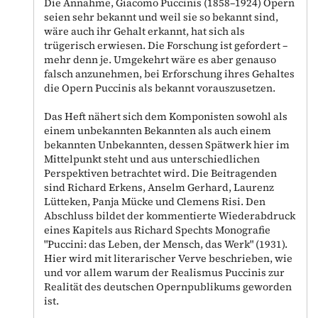
Die Annahme, Giacomo Puccinis (1858–1924) Opern
seien sehr bekannt und weil sie so bekannt sind,
wäre auch ihr Gehalt erkannt, hat sich als
trügerisch erwiesen. Die Forschung ist gefordert –
mehr denn je. Umgekehrt wäre es aber genauso
falsch anzunehmen, bei Erforschung ihres Gehaltes
die Opern Puccinis als bekannt vorauszusetzen.
Das Heft nähert sich dem Komponisten sowohl als
einem unbekannten Bekannten als auch einem
bekannten Unbekannten, dessen Spätwerk hier im
Mittelpunkt steht und aus unterschiedlichen
Perspektiven betrachtet wird. Die Beitragenden
sind Richard Erkens, Anselm Gerhard, Laurenz
Lütteken, Panja Mücke und Clemens Risi. Den
Abschluss bildet der kommentierte Wiederabdruck
eines Kapitels aus Richard Spechts Monografie
"Puccini: das Leben, der Mensch, das Werk" (1931).
Hier wird mit literarischer Verve beschrieben, wie
und vor allem warum der Realismus Puccinis zur
Realität des deutschen Opernpublikums geworden
ist.