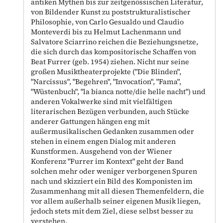
antiken Mythen bis zur zeitgenössischen Literatur,
von Bildender Kunst zu poststrukturalistischer
Philosophie, von Carlo Gesualdo und Claudio
Monteverdi bis zu Helmut Lachenmann und
Salvatore Sciarrino reichen die Beziehungsnetze,
die sich durch das kompositorische Schaffen von
Beat Furrer (geb. 1954) ziehen. Nicht nur seine
großen Musiktheaterprojekte ("Die Blinden",
"Narcissus", "Begehren", "Invocation", "Fama",
"Wüstenbuch", "la bianca notte/die helle nacht") und
anderen Vokalwerke sind mit vielfältigen
literarischen Bezügen verbunden, auch Stücke
anderer Gattungen hängen eng mit
außermusikalischen Gedanken zusammen oder
stehen in einem engen Dialog mit anderen
Kunstformen. Ausgehend von der Wiener
Konferenz "Furrer im Kontext" geht der Band
solchen mehr oder weniger verborgenen Spuren
nach und skizziert ein Bild des Komponisten im
Zusammenhang mit all diesen Themenfeldern, die
vor allem außerhalb seiner eigenen Musik liegen,
jedoch stets mit dem Ziel, diese selbst besser zu
verstehen.