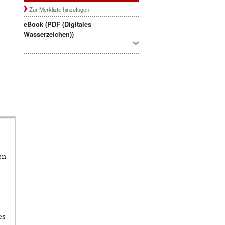
Zur Merkliste hinzufügen
eBook (PDF (Digitales
Wasserzeichen))
en
es