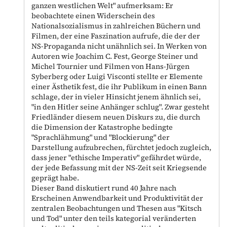
ganzen westlichen Welt" aufmerksam: Er
beobachtete einen Widerschein des
Nationalsozialismus in zahlreichen Büchern und
Filmen, der eine Faszination aufrufe, die der der
NS-Propaganda nicht unähnlich sei. In Werken von
Autoren wie Joachim C. Fest, George Steiner und
Michel Tournier und Filmen von Hans-Jürgen
Syberberg oder Luigi Visconti stellte er Elemente
einer Ästhetik fest, die ihr Publikum in einen Bann
schlage, der in vieler Hinsicht jenem ähnlich sei,
"in den Hitler seine Anhänger schlug". Zwar gesteht
Friedländer diesem neuen Diskurs zu, die durch
die Dimension der Katastrophe bedingte
"Sprachlähmung" und "Blockierung" der
Darstellung aufzubrechen, fürchtet jedoch zugleich,
dass jener "ethische Imperativ" gefährdet würde,
der jede Befassung mit der NS-Zeit seit Kriegsende
geprägt habe.
Dieser Band diskutiert rund 40 Jahre nach
Erscheinen Anwendbarkeit und Produktivität der
zentralen Beobachtungen und Thesen aus "Kitsch
und Tod" unter den teils kategorial veränderten