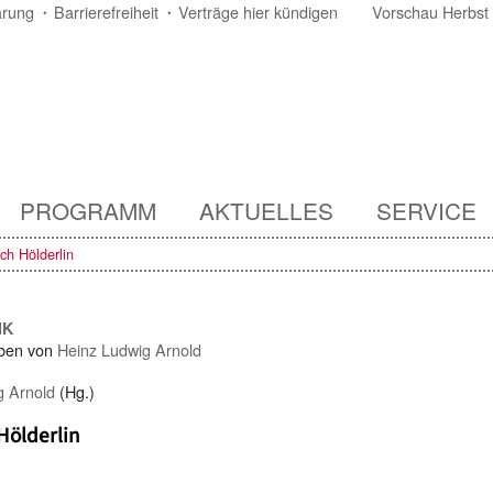
ärung
Barrierefreiheit
Verträge hier kündigen
Vorschau Herbst
PROGRAMM
AKTUELLES
SERVICE
ich Hölderlin
IK
ben von
Heinz Ludwig Arnold
g Arnold
(Hg.)
 Hölderlin