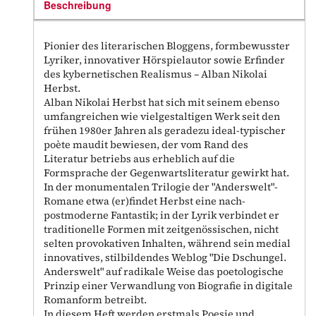
Beschreibung
Pionier des literarischen Bloggens, formbewusster
Lyriker, innovativer Hörspielautor sowie Erfinder
des kybernetischen Realismus – Alban Nikolai
Herbst.
Alban Nikolai Herbst hat sich mit seinem ebenso
umfangreichen wie vielgestaltigen Werk seit den
frühen 1980er Jahren als geradezu ideal-typischer
poète maudit bewiesen, der vom Rand des
Literatur betriebs aus erheblich auf die
Formsprache der Gegenwartsliteratur gewirkt hat.
In der monumentalen Trilogie der "Anderswelt"-
Romane etwa (er)findet Herbst eine nach-
postmoderne Fantastik; in der Lyrik verbindet er
traditionelle Formen mit zeitgenössischen, nicht
selten provokativen Inhalten, während sein medial
innovatives, stilbildendes Weblog "Die Dschungel.
Anderswelt" auf radikale Weise das poetologische
Prinzip einer Verwandlung von Biografie in digitale
Romanform betreibt.
In diesem Heft werden erstmals Poesie und