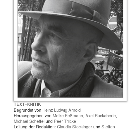
TEXT+KRITIK
Begründet von
Heinz Ludwig Arnold
Herausgegeben von
Meike Feßmann
,
Axel Ruckaberle
,
Michael Scheffel
und
Peer Trilcke
Leitung der Redaktion:
Claudia Stockinger
und
Steffen