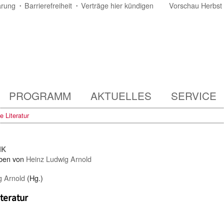
ärung
Barrierefreiheit
Verträge hier kündigen
Vorschau Herbst
PROGRAMM
AKTUELLES
SERVICE
le Literatur
IK
ben von
Heinz Ludwig Arnold
g Arnold
(Hg.)
iteratur