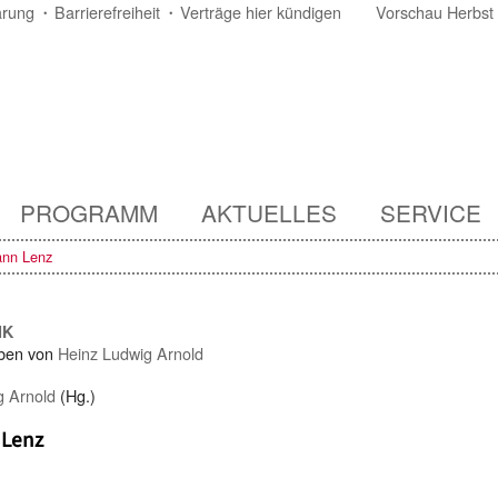
ärung
Barrierefreiheit
Verträge hier kündigen
Vorschau Herbst
PROGRAMM
AKTUELLES
SERVICE
nn Lenz
IK
ben von
Heinz Ludwig Arnold
g Arnold
(Hg.)
Lenz