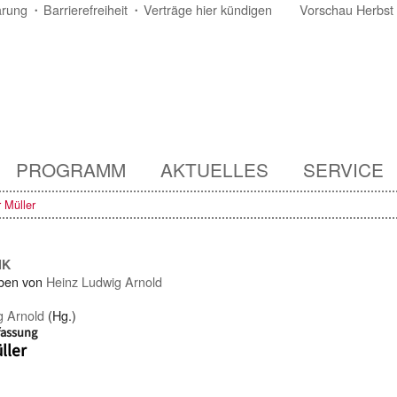
ärung
Barrierefreiheit
Verträge hier kündigen
Vorschau Herbst
PROGRAMM
AKTUELLES
SERVICE
 Müller
IK
ben von
Heinz Ludwig Arnold
g Arnold
(Hg.)
fassung
ller