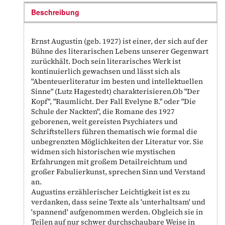
Beschreibung
Ernst Augustin (geb. 1927) ist einer, der sich auf der
Bühne des literarischen Lebens unserer Gegenwart
zurückhält. Doch sein literarisches Werk ist
kontinuierlich gewachsen und lässt sich als
"Abenteuerliteratur im besten und intellektuellen
Sinne" (Lutz Hagestedt) charakterisieren.Ob "Der
Kopf", "Raumlicht. Der Fall Evelyne B." oder "Die
Schule der Nackten", die Romane des 1927
geborenen, weit gereisten Psychiaters und
Schriftstellers führen thematisch wie formal die
unbegrenzten Möglichkeiten der Literatur vor. Sie
widmen sich historischen wie mystischen
Erfahrungen mit großem Detailreichtum und
großer Fabulierkunst, sprechen Sinn und Verstand
an.
Augustins erzählerischer Leichtigkeit ist es zu
verdanken, dass seine Texte als 'unterhaltsam' und
'spannend' aufgenommen werden. Obgleich sie in
Teilen auf nur schwer durchschaubare Weise in