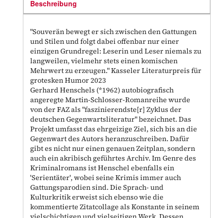
Beschreibung
"Souverän bewegt er sich zwischen den Gattungen
und Stilen und folgt dabei offenbar nur einer
einzigen Grundregel: Leserin und Leser niemals zu
langweilen, vielmehr stets einen komischen
Mehrwert zu erzeugen." Kasseler Literaturpreis für
grotesken Humor 2023
Gerhard Henschels (*1962) autobiografisch
angeregte Martin-Schlosser-Romanreihe wurde
von der FAZ als "faszinierendste[r] Zyklus der
deutschen Gegenwartsliteratur" bezeichnet. Das
Projekt umfasst das ehrgeizige Ziel, sich bis an die
Gegenwart des Autors heranzuschreiben. Dafür
gibt es nicht nur einen genauen Zeitplan, sondern
auch ein akribisch geführtes Archiv. Im Genre des
Kriminalromans ist Henschel ebenfalls ein
'Serientäter', wobei seine Krimis immer auch
Gattungsparodien sind. Die Sprach- und
Kulturkritik erweist sich ebenso wie die
kommentierte Zitatcollage als Konstante in seinem
vielschichtigen und vielseitigen Werk. Dessen