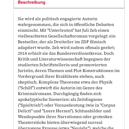
Beschreibung
Sie wird als politisch engagierte Autorin
wahrgenommen, die sich in öffentliche Debatten
einmischt. Mit "Unterleuten" hat Juli Zeh einen
vielbeachteten Gesellschaftsroman vorgelegt: ein
Bestseller, der als Dreiteiler im ZDF filmisch
adaptiert wurde. Zeh wird zudem oftmals geehrt;
2018 erhielt sie das Bundesverdienstkreuz. Doch
Kritik und Literaturwissenschaft begegnen der
studierten Schriftstellerin und promovierten
Juristin, deren Themen und Plot-Konstruktionen im
Vordergrund ihrer Erzähltexte stehen, auch
skeptisch. Komplexe Theoreme etwa der Physik
("Schilf") entwirft die Autorin im Genre des
Kriminalromans. Durchgängig finden sich
apokalyptische Szenerien: als Zeitdiagnose
("Spieltrieb") oder Vorausdeutung (wie in "Corpus
Delicti" und "Leere Herzen"). Schlussbilder und
Wendepunkte ihrer Narrationen oder grotesken
Theaterstücke bieten überwiegend surreal
überzogene Exzesse (etwa "Neujahr"), welche die