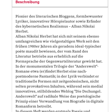
Beschreibung
Pionier des literarischen Bloggens, formbewusster
Lyriker, innovativer Hörspielautor sowie Erfinder
des kybernetischen Realismus – Alban Nikolai
Herbst.
Alban Nikolai Herbst hat sich mit seinem ebenso
umfangreichen wie vielgestaltigen Werk seit den
frühen 1980er Jahren als geradezu ideal-typischer
poète maudit bewiesen, der vom Rand des
Literatur betriebs aus erheblich auf die
Formsprache der Gegenwartsliteratur gewirkt hat.
In der monumentalen Trilogie der "Anderswelt"-
Romane etwa (er)findet Herbst eine nach-
postmoderne Fantastik; in der Lyrik verbindet er
traditionelle Formen mit zeitgenössischen, nicht
selten provokativen Inhalten, während sein medial
innovatives, stilbildendes Weblog "Die Dschungel.
Anderswelt" auf radikale Weise das poetologische
Prinzip einer Verwandlung von Biografie in digitale
Romanform betreibt.
In diesem Heft werden erstmals Poesie und