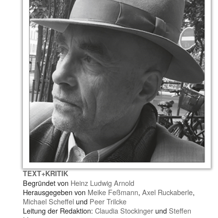
TEXT+KRITIK
Begründet von
Heinz Ludwig Arnold
Herausgegeben von
Meike Feßmann
,
Axel Ruckaberle
,
Michael Scheffel
und
Peer Trilcke
Leitung der Redaktion:
Claudia Stockinger
und
Steffen