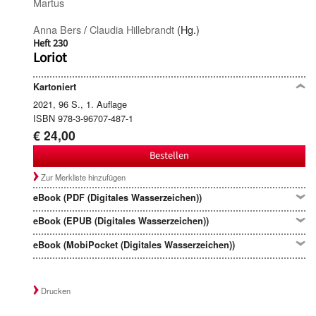
Martus
Anna Bers
/
Claudia Hillebrandt
(Hg.)
Heft 230
Loriot
Kartoniert
2021, 96 S., 1. Auflage
ISBN 978-3-96707-487-1
€ 24,00
Bestellen
Zur Merkliste hinzufügen
eBook (PDF (Digitales Wasserzeichen))
eBook (EPUB (Digitales Wasserzeichen))
eBook (MobiPocket (Digitales Wasserzeichen))
Drucken