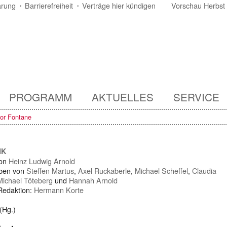
ärung
Barrierefreiheit
Verträge hier kündigen
Vorschau Herbst
PROGRAMM
AKTUELLES
SERVICE
or Fontane
IK
von
Heinz Ludwig Arnold
ben von
Steffen Martus
,
Axel Ruckaberle
,
Michael Scheffel
,
Claudia
Michael Töteberg
und
Hannah Arnold
 Redaktion:
Hermann Korte
(Hg.)