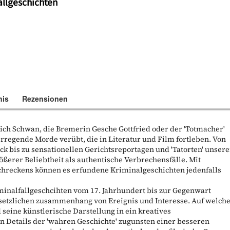
allgeschichten
nis
Rezensionen
rich Schwan, die Bremerin Gesche Gottfried oder der 'Totmacher'
regende Morde verübt, die in Literatur und Film fortleben. Von
ock bis zu sensationellen Gerichtsreportagen und 'Tatorten' unsere
rößerer Beliebtheit als authentische Verbrechensfälle. Mit
Schreckens können es erfundene Kriminalgeschichten jedenfalls
inalfallgeschcihten vom 17. Jahrhundert bis zur Gegenwart
setzlichen zusammenhang von Ereignis und Interesse. Auf welch
d seine künstlerische Darstellung in ein kreatives
 Details der 'wahren Geschichte' zugunsten einer besseren