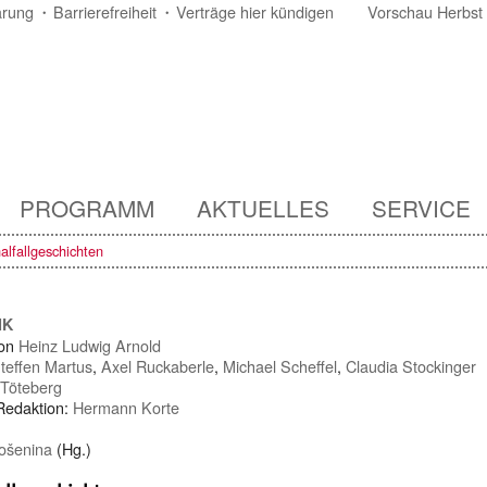
ärung
Barrierefreiheit
Verträge hier kündigen
Vorschau Herbst
PROGRAMM
AKTUELLES
SERVICE
alfallgeschichten
IK
von
Heinz Ludwig Arnold
teffen Martus
,
Axel Ruckaberle
,
Michael Scheffel
,
Claudia Stockinger
 Töteberg
 Redaktion:
Hermann Korte
ošenina
(Hg.)