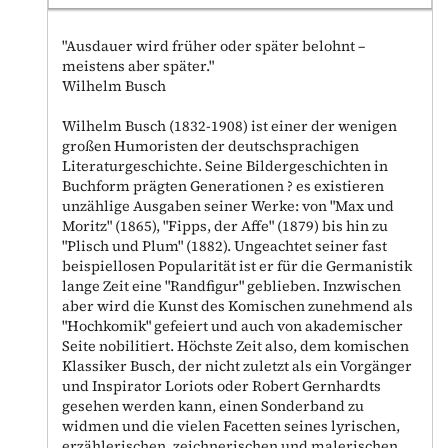
"Ausdauer wird früher oder später belohnt –
meistens aber später."
Wilhelm Busch
Wilhelm Busch (1832-1908) ist einer der wenigen
großen Humoristen der deutschsprachigen
Literaturgeschichte. Seine Bildergeschichten in
Buchform prägten Generationen ? es existieren
unzählige Ausgaben seiner Werke: von "Max und
Moritz" (1865), "Fipps, der Affe" (1879) bis hin zu
"Plisch und Plum" (1882). Ungeachtet seiner fast
beispiellosen Popularität ist er für die Germanistik
lange Zeit eine "Randfigur" geblieben. Inzwischen
aber wird die Kunst des Komischen zunehmend als
"Hochkomik" gefeiert und auch von akademischer
Seite nobilitiert. Höchste Zeit also, dem komischen
Klassiker Busch, der nicht zuletzt als ein Vorgänger
und Inspirator Loriots oder Robert Gernhardts
gesehen werden kann, einen Sonderband zu
widmen und die vielen Facetten seines lyrischen,
erzählerischen, zeichnerischen und malerischen