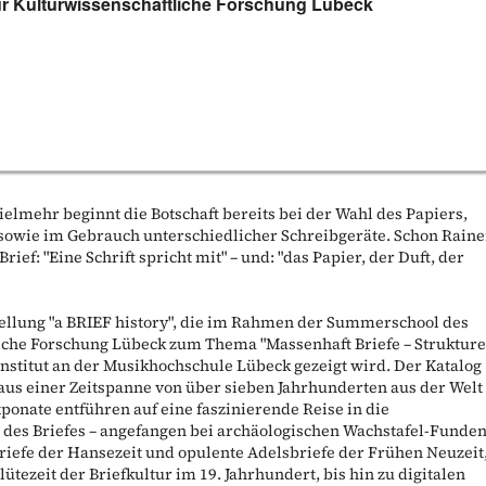
ür Kulturwissenschaftliche Forschung Lübeck
Vielmehr beginnt die Botschaft bereits bei der Wahl des Papiers,
 sowie im Gebrauch unterschiedlicher Schreibgeräte. Schon Raine
rief: "Eine Schrift spricht mit" – und: "das Papier, der Duft, der
ellung "a BRIEF history", die im Rahmen der Summerschool des
iche Forschung Lübeck zum Thema "Massenhaft Briefe – Struktur
nstitut an der Musikhochschule Lübeck gezeigt wird. Der Katalog
 aus einer Zeitspanne von über sieben Jahrhunderten aus der Welt
ponate entführen auf eine faszinierende Reise in die
t des Briefes – angefangen bei archäologischen Wachstafel-Funden
iefe der Hansezeit und opulente Adelsbriefe der Frühen Neuzeit
ütezeit der Briefkultur im 19. Jahrhundert, bis hin zu digitalen