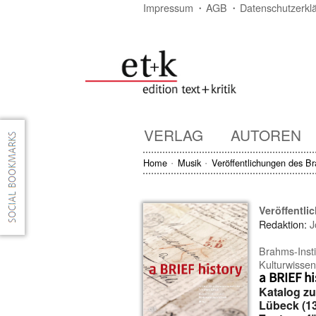
Impressum
AGB
Datenschutzerkl
VERLAG
AUTOREN
Home
Musik
Veröffentlichungen des B
Veröffentl
Redaktion:
J
Brahms-Inst
Kulturwisse
a BRIEF hi
Katalog zu
Lübeck (13