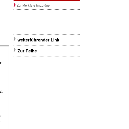
Zur Merkliste hinzufügen
weiterführender Link
Zur Reihe
r
en
,
,