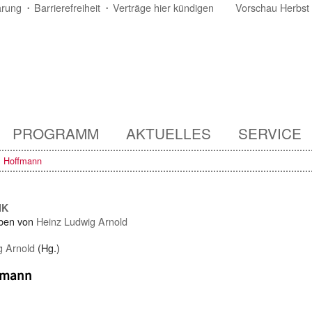
ärung
Barrierefreiheit
Verträge hier kündigen
Vorschau Herbst
PROGRAMM
AKTUELLES
SERVICE
. Hoffmann
IK
ben von
Heinz Ludwig Arnold
g Arnold
(Hg.)
ffmann