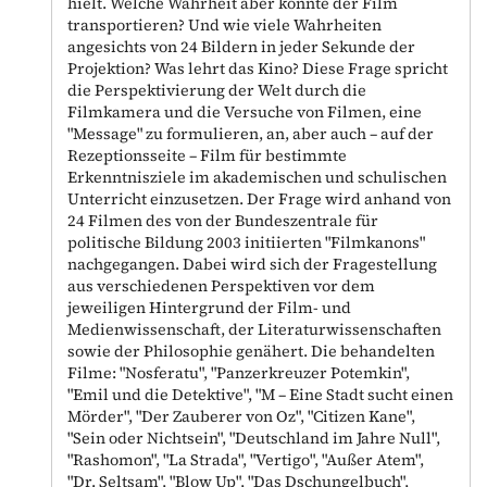
hielt. Welche Wahrheit aber könnte der Film
transportieren? Und wie viele Wahrheiten
angesichts von 24 Bildern in jeder Sekunde der
Projektion? Was lehrt das Kino? Diese Frage spricht
die Perspektivierung der Welt durch die
Filmkamera und die Versuche von Filmen, eine
"Message" zu formulieren, an, aber auch – auf der
Rezeptionsseite – Film für bestimmte
Erkenntnisziele im akademischen und schulischen
Unterricht einzusetzen. Der Frage wird anhand von
24 Filmen des von der Bundeszentrale für
politische Bildung 2003 initiierten "Filmkanons"
nachgegangen. Dabei wird sich der Fragestellung
aus verschiedenen Perspektiven vor dem
jeweiligen Hintergrund der Film- und
Medienwissenschaft, der Literaturwissenschaften
sowie der Philosophie genähert. Die behandelten
Filme: "Nosferatu", "Panzerkreuzer Potemkin",
"Emil und die Detektive", "M – Eine Stadt sucht einen
Mörder", "Der Zauberer von Oz", "Citizen Kane",
"Sein oder Nichtsein", "Deutschland im Jahre Null",
"Rashomon", "La Strada", "Vertigo", "Außer Atem",
"Dr. Seltsam", "Blow Up", "Das Dschungelbuch",