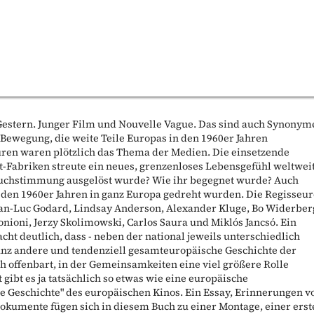
 Gestern. Junger Film und Nouvelle Vague. Das sind auch Synonym
e Bewegung, die weite Teile Europas in den 1960er Jahren
uren waren plötzlich das Thema der Medien. Die einsetzende
-Fabriken streute ein neues, grenzenloses Lebensgefühl weltweit
uchstimmung ausgelöst wurde? Wie ihr begegnet wurde? Auch
n den 1960er Jahren in ganz Europa gedreht wurden. Die Regisseu
ean-Luc Godard, Lindsay Anderson, Alexander Kluge, Bo Widerber
nioni, Jerzy Skolimowski, Carlos Saura und Miklós Jancsó. Ein
cht deutlich, dass - neben der national jeweils unterschiedlich
ganz andere und tendenziell gesamteuropäische Geschichte der
h offenbart, in der Gemeinsamkeiten eine viel größere Rolle
t gibt es ja tatsächlich so etwas wie eine europäische
e Geschichte" des europäischen Kinos. Ein Essay, Erinnerungen v
Dokumente fügen sich in diesem Buch zu einer Montage, einer ers