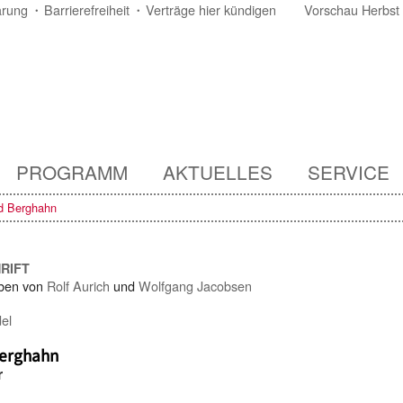
ärung
Barrierefreiheit
Verträge hier kündigen
Vorschau Herbst
PROGRAMM
AKTUELLES
SERVICE
ed Berghahn
HRIFT
ben von
Rolf Aurich
und
Wolfgang Jacobsen
el
Berghahn
r