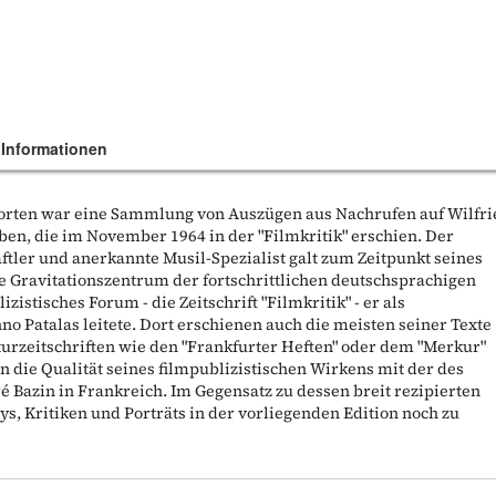
 Informationen
n Worten war eine Sammlung von Auszügen aus Nachrufen auf Wilfr
en, die im November 1964 in der "Filmkritik" erschien. Der
tler und anerkannte Musil-Spezialist galt zum Zeitpunkt seines
le Gravitationszentrum der fortschrittlichen deutschsprachigen
zistisches Forum - die Zeitschrift "Filmkritik" - er als
 Patalas leitete. Dort erschienen auch die meisten seiner Texte
urzeitschriften wie den "Frankfurter Heften" oder dem "Merkur"
en die Qualität seines filmpublizistischen Wirkens mit der des
é Bazin in Frankreich. Im Gegensatz zu dessen breit rezipierten
s, Kritiken und Porträts in der vorliegenden Edition noch zu