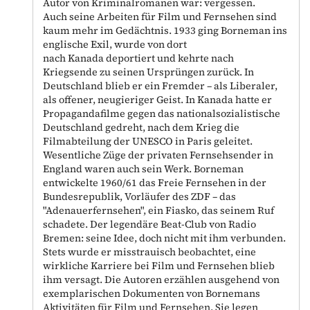
Autor von Kriminalromanen war: vergessen.
Auch seine Arbeiten für Film und Fernsehen sind
kaum mehr im Gedächtnis. 1933 ging Borneman ins
englische Exil, wurde von dort
nach Kanada deportiert und kehrte nach
Kriegsende zu seinen Ursprüngen zurück. In
Deutschland blieb er ein Fremder – als Liberaler,
als offener, neugieriger Geist. In Kanada hatte er
Propagandafilme gegen das nationalsozialistische
Deutschland gedreht, nach dem Krieg die
Filmabteilung der UNESCO in Paris geleitet.
Wesentliche Züge der privaten Fernsehsender in
England waren auch sein Werk. Borneman
entwickelte 1960/61 das Freie Fernsehen in der
Bundesrepublik, Vorläufer des ZDF – das
"Adenauerfernsehen", ein Fiasko, das seinem Ruf
schadete. Der legendäre Beat-Club von Radio
Bremen: seine Idee, doch nicht mit ihm verbunden.
Stets wurde er misstrauisch beobachtet, eine
wirkliche Karriere bei Film und Fernsehen blieb
ihm versagt. Die Autoren erzählen ausgehend von
exemplarischen Dokumenten von Bornemans
Aktivitäten für Film und Fernsehen. Sie legen