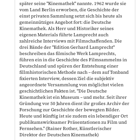
später seine "Kinemathek" nannte. 1962 wurde sie
vom Land Berlin erworben, die Geschichte der
einst privaten Sammlung setzt sich bis heute als
gemeinnütziges Angebot fort: die Deutsche
Kinemathek. Als Herr und Historiker seines
eigenen Materials führte Lamprecht auch
zahlreiche Interviews mit Filmschaffenden. Die
drei Bände der "Edition Gerhard Lamprecht"
beschreiben das filmische Werk Lamprechts,
führen ein in die Geschichte des Filmsammelns in
Deutschland und spüren der Entstehung einer
fillmhistorischen Methode nach – dem auf Tonband
fixierten Interview, dessen Ziel die subjektiv
angeordnete Versammlung von möglichst vielen
geschichtlichen Fakten ist. "Die Deutsche
Kinemathek ist ein Museum – und mehr. Seit ihrer
Gründung vor 50 Jahren dient ihr großes Archiv der
Forschung zur Geschichte der bewegten Bilder.
Heute und künftig ist sie zudem ein lebendiger Ort
publikumswirksamer Präsentationen zu Film und
Fernsehen." (Rainer Rother, Künstlerischer
Direktor der Deutschen Kinemathek)