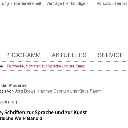
ärung
Barrierefreiheit
Verträge hier kündigen
Vorschau Herbst
PROGRAMM
AKTUELLES
SERVICE
ne
Frühwerke, Schriften zur Sprache und zur Kunst
e der Moderne
ben von
Jörg Drews
,
Hartmut Geerken
und
Klaus Ramm
zani
(Hg.)
, Schriften zur Sprache und zur Kunst
erische Werk Band 3