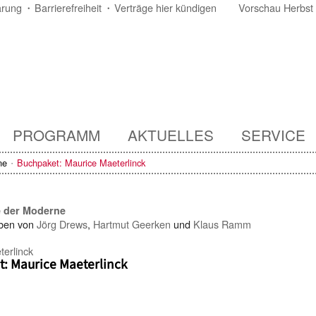
ärung
Barrierefreiheit
Verträge hier kündigen
Vorschau Herbst
PROGRAMM
AKTUELLES
SERVICE
ne
Buchpaket: Maurice Maeterlinck
e der Moderne
ben von
Jörg Drews
,
Hartmut Geerken
und
Klaus Ramm
terlinck
: Maurice Maeterlinck