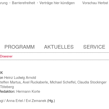
ärung
Barrierefreiheit
Verträge hier kündigen
Vorschau Herbst
PROGRAMM
AKTUELLES
SERVICE
 Draesner
IK
von
Heinz Ludwig Arnold
teffen Martus
,
Axel Ruckaberle
,
Michael Scheffel
,
Claudia Stockinger
 Töteberg
 Redaktion:
Hermann Korte
gi
/
Anna Ertel
/
Evi Zemanek
(Hg.)