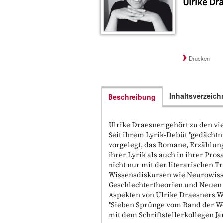
Ulrike Dr
Drucken
Inhaltsverzeich
Beschreibung
Ulrike Draesner gehört zu den vi
Seit ihrem Lyrik-Debüt "gedächtni
vorgelegt, das Romane, Erzählun
ihrer Lyrik als auch in ihrer Pro
nicht nur mit der literarischen T
Wissensdiskursen wie Neurowiss
Geschlechtertheorien und Neuen 
Aspekten von Ulrike Draesners W
"Sieben Sprünge vom Rand der Wel
mit dem Schriftstellerkollegen J