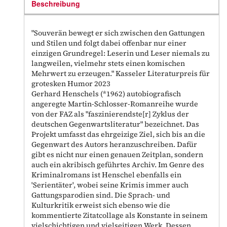
Beschreibung
"Souverän bewegt er sich zwischen den Gattungen
und Stilen und folgt dabei offenbar nur einer
einzigen Grundregel: Leserin und Leser niemals zu
langweilen, vielmehr stets einen komischen
Mehrwert zu erzeugen." Kasseler Literaturpreis für
grotesken Humor 2023
Gerhard Henschels (*1962) autobiografisch
angeregte Martin-Schlosser-Romanreihe wurde
von der FAZ als "faszinierendste[r] Zyklus der
deutschen Gegenwartsliteratur" bezeichnet. Das
Projekt umfasst das ehrgeizige Ziel, sich bis an die
Gegenwart des Autors heranzuschreiben. Dafür
gibt es nicht nur einen genauen Zeitplan, sondern
auch ein akribisch geführtes Archiv. Im Genre des
Kriminalromans ist Henschel ebenfalls ein
'Serientäter', wobei seine Krimis immer auch
Gattungsparodien sind. Die Sprach- und
Kulturkritik erweist sich ebenso wie die
kommentierte Zitatcollage als Konstante in seinem
vielschichtigen und vielseitigen Werk. Dessen