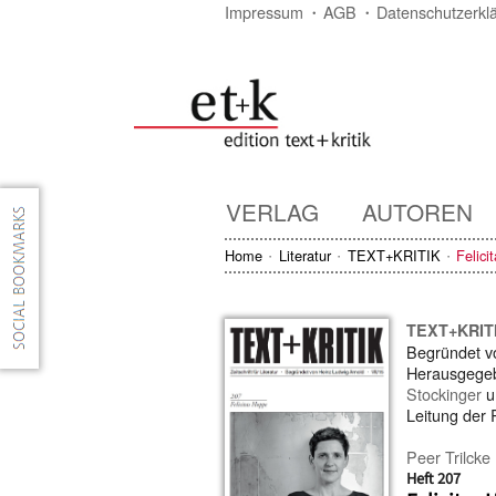
Impressum
AGB
Datenschutzerkl
VERLAG
AUTOREN
Home
Literatur
TEXT+KRITIK
Felici
TEXT+KRIT
Begründet 
Herausgege
Stockinger
u
Leitung der
Peer Trilcke
Heft 207