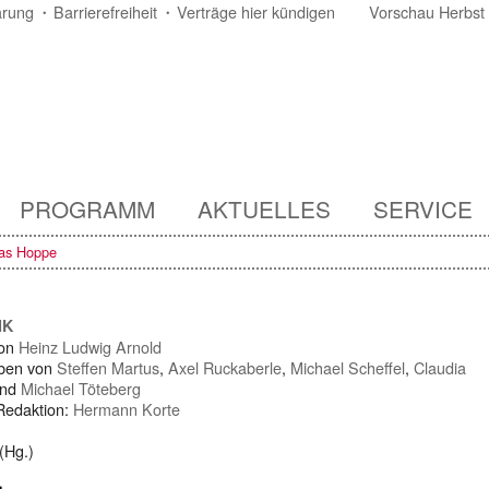
ärung
Barrierefreiheit
Verträge hier kündigen
Vorschau Herbst
PROGRAMM
AKTUELLES
SERVICE
tas Hoppe
IK
von
Heinz Ludwig Arnold
ben von
Steffen Martus
,
Axel Ruckaberle
,
Michael Scheffel
,
Claudia
nd
Michael Töteberg
 Redaktion:
Hermann Korte
(Hg.)